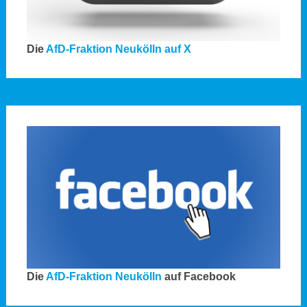
Die
AfD-Fraktion Neukölln auf X
Die
AfD-Fraktion Neukölln
auf Facebook