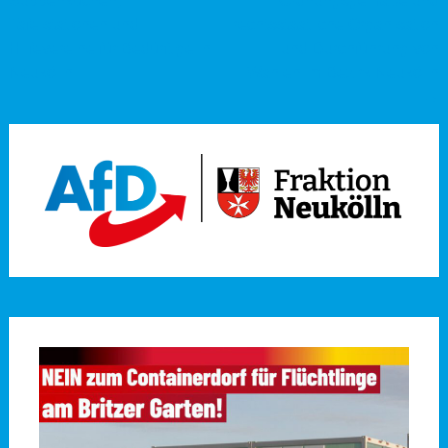
Suppenküchen,
Ordnungsgemäße und
Tafelstationen und
rechtsstaatliche Organisation
Hilfevereine für Bedürftige in
und Durchführung von
Neukölln
Wahlen im Bezirk Neukölln
→