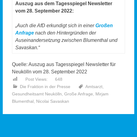
Auszug aus dem Tagesspiegel Newsletter
vom 28. September 2022:
„Auch die AfD erkundigt sich in einer
Großen
Anfrage
nach den Hintergründen der
Auseinandersetzung zwischen Blumenthal und
Savaskan.“
Quelle: Auszug aus Tagesspiegel Newsletter für
Neukölln vom 28. September 2022
Post Views:
648
Die Fraktion in der Presse
Amtsarzt
,
Gesundheitsamt Neukölln
,
Große Anfrage
,
Mirjam
Blumenthal
,
Nicolai Savaskan
Beitragsnavigation
←
Überlastung der
Demokratie schützen –