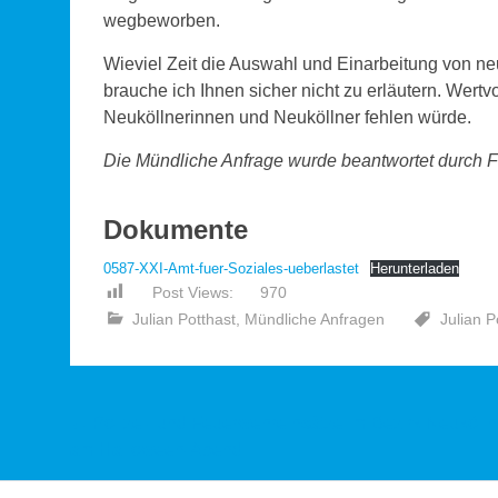
wegbeworben.
Wieviel Zeit die Auswahl und Einarbeitung von ne
brauche ich Ihnen sicher nicht zu erläutern. Wertv
Neuköllnerinnen und Neuköllner fehlen würde.
Die Mündliche Anfrage wurde beantwortet durch
F
Dokumente
0587-XXI-Amt-fuer-Soziales-ueberlastet
Herunterladen
Post Views:
970
Julian Potthast
,
Mündliche Anfragen
Julian P
Beitragsnavigation
←
Polizei- und Feuerwehreinsätze im Bezirk Neukölln
am Halloween-Abend