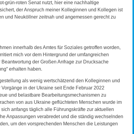
t-grün-roten Senat nutzt, hier eine nachhaltige
ichert, der Anspruch meiner Kolleginnen und Kollegen ist
nen und Neuköllner zeitnah und angemessen gerecht zu
hmen innerhalb des Amtes für Soziales getroffen worden,
rritiert mich vor dem Hintergrund der umfangreichen
der Beantwortung der Großen Anfrage zur Drucksache
ung“ erhalten haben.
gestellung als wenig wertschätzend den Kolleginnen und
er Vorgänge in der Ukraine seit Ende Februar 2022
neue und belastbare Bearbeitungsmechanismen zu
rsprachen von aus Ukraine geflüchteten Menschen wurde im
 sich anfangs täglich alle Führungskräfte zur aktuellen
sche Anpassungen verabredet und die ständig wechselnden
den, um den vorsprechenden Menschen die Leistungen