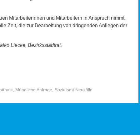
uen Mitarbeiterinnen und Mitarbeitern in Anspruch nimmt,
olle Zeit, die zur Bearbeitung von dringenden Anliegen der
alko Liecke, Bezirksstadtrat.
otthast
,
Mündliche Anfrage
,
Sozialamt Neukölln
Sachbeschädigung an Kulturgütern durch
Klimaterroristen in Berliner Museen
→