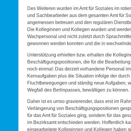
Des Weiteren wurden im Amt für Soziales im rotie
und Sachbearbeiter aus dem gesamten Amt für Soz
angemessen betreuen und den regulären Dienstbet
Die Kolleginnen und Kollegen wurden und werden
Wachpersonal und nicht zuletzt durch Sprachmittler
gewonnen werden konnten und die in wechselnder 
Unterstützung erhielten bzw. erhalten die Kollegi
Beschäftigungspositionen, die für die Bearbeitun
noch einmal: Das derzeit vorhandene Personal im Am
Kernaufgaben plus die Situation infolge der durch
Fluchtbewegungen und ständig neue Aufgaben, w
Wegfall des Berlinpasses, bewältigen zu können.
Daher ist es umso gravierender, dass erst im Ra
Verlängerung von Beschäftigungspositionen gespro
für das Amt für Soziales ging, sondern für das g
im Bezirksamt entschieden werden. Hoffentlich kam
eingearbeitete Kolleginnen und Kollegen haben sic