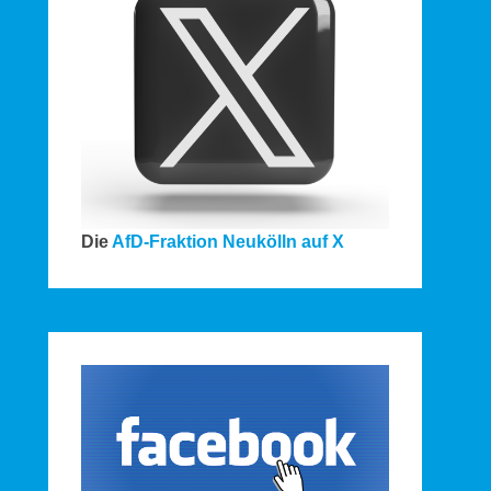
Die
AfD-Fraktion Neukölln auf X