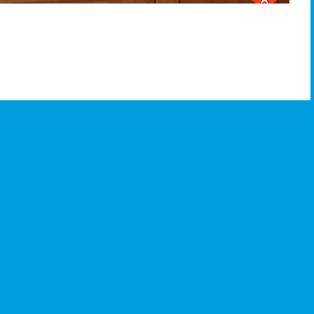
BVV am 23.07.2025: Julian Potthast über den
Einwohnerantrag zur Nicht-Bebauung des Parkplatzes
am Sangerhauser Weg
→