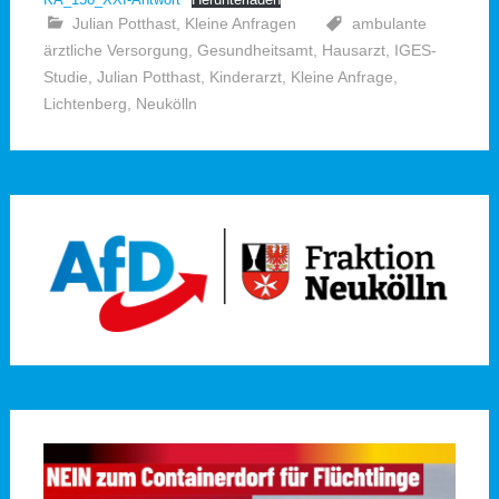
Julian Potthast
,
Kleine Anfragen
ambulante
ärztliche Versorgung
,
Gesundheitsamt
,
Hausarzt
,
IGES-
Studie
,
Julian Potthast
,
Kinderarzt
,
Kleine Anfrage
,
Lichtenberg
,
Neukölln