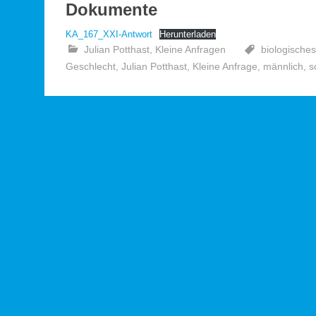
Dokumente
KA_167_XXI-Antwort
Herunterladen
Julian Potthast
,
Kleine Anfragen
biologische
Geschlecht
,
Julian Potthast
,
Kleine Anfrage
,
männlich
,
s