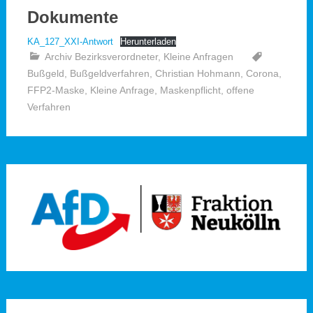
Dokumente
KA_127_XXI-Antwort
Herunterladen
Archiv Bezirksverordneter
,
Kleine Anfragen
Bußgeld
,
Bußgeldverfahren
,
Christian Hohmann
,
Corona
,
FFP2-Maske
,
Kleine Anfrage
,
Maskenpflicht
,
offene
Verfahren