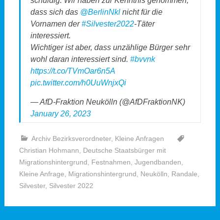
schuldig: Wir haben zur Kenntnis genommen,
dass sich das
@BerlinNkl
nicht für die
Vornamen der
#Silvester2022
-Täter
interessiert.
Wichtiger ist aber, dass unzählige Bürger sehr
wohl daran interessiert sind.
#bvvnk
https://t.co/TVmOar6n5A
pic.twitter.com/h0UuWnjxQi
— AfD-Fraktion Neukölln (@AfDFraktionNK)
January 26, 2023
Archiv Bezirksverordneter
,
Kleine Anfragen
Christian Hohmann
,
Deutsche Staatsbürger mit
Migrationshintergrund
,
Festnahmen
,
Jugendbanden
,
Kleine Anfrage
,
Migrationshintergrund
,
Neukölln
,
Randale
,
Silvester
,
Silvester 2022