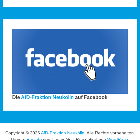
Die
AfD-Fraktion Neukölln
auf Facebook
Copyright © 2026
AfD-Fraktion Neukölln
. Alle Rechte vorbehalten.
Theme:
Radiate
von ThemeGrill. Präsentiert von
WordPress
.