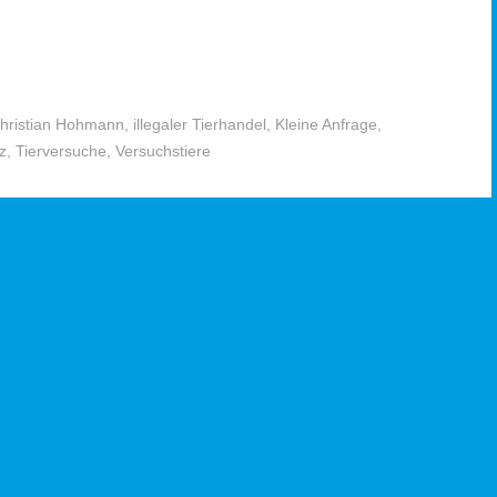
hristian Hohmann
,
illegaler Tierhandel
,
Kleine Anfrage
,
z
,
Tierversuche
,
Versuchstiere