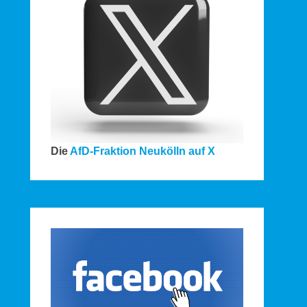
Die
AfD-Fraktion Neukölln auf X