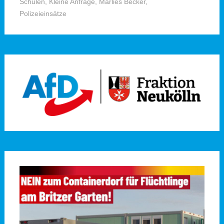
Schulen
,
Kleine Anfrage
,
Marlies Becker
,
Polizeieinsätze