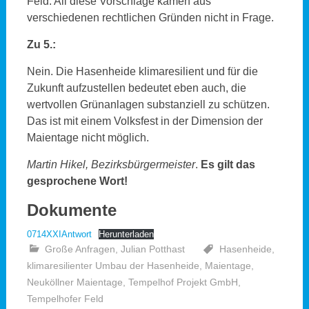
Feld. All diese Vorschläge kamen aus
verschiedenen rechtlichen Gründen nicht in Frage.
Zu 5.:
Nein. Die Hasenheide klimaresilient und für die
Zukunft aufzustellen bedeutet eben auch, die
wertvollen Grünanlagen substanziell zu schützen.
Das ist mit einem Volksfest in der Dimension der
Maientage nicht möglich.
Martin Hikel, Bezirksbürgermeister
.
Es gilt das
gesprochene Wort!
Dokumente
0714XXIAntwort
Herunterladen
Große Anfragen
,
Julian Potthast
Hasenheide
,
klimaresilienter Umbau der Hasenheide
,
Maientage
,
Neuköllner Maientage
,
Tempelhof Projekt GmbH
,
Tempelhofer Feld