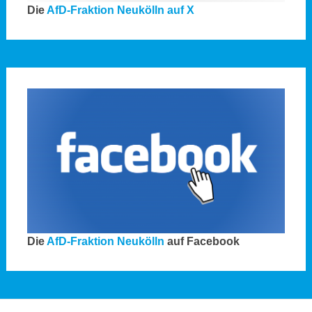
Die
AfD-Fraktion Neukölln auf X
Die
AfD-Fraktion Neukölln
auf Facebook