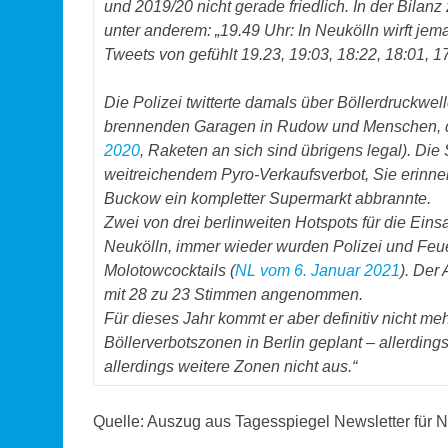
und 2019/20 nicht gerade friedlich. In der Bilan
unter anderem: „19.49 Uhr: In Neukölln wirft jema
Tweets von gefühlt 19.23, 19:03, 18:22, 18:01, 17:
Die Polizei twitterte damals über Böllerdruckwe
brennenden Garagen in Rudow und Menschen, d
2020
, Raketen an sich sind übrigens legal). Di
weitreichendem Pyro-Verkaufsverbot, Sie erinnern 
Buckow ein kompletter Supermarkt abbrannte.
Zwei von drei berlinweiten Hotspots für die Eins
Neukölln, immer wieder wurden Polizei und Feue
Molotowcocktails (
NL vom 6. Januar 2021
). Der
mit 28 zu 23 Stimmen angenommen.
Für dieses Jahr kommt er aber definitiv nicht meh
Böllerverbotszonen in Berlin geplant – allerding
allerdings weitere Zonen nicht aus.“
Quelle: Auszug aus Tagesspiegel Newsletter für