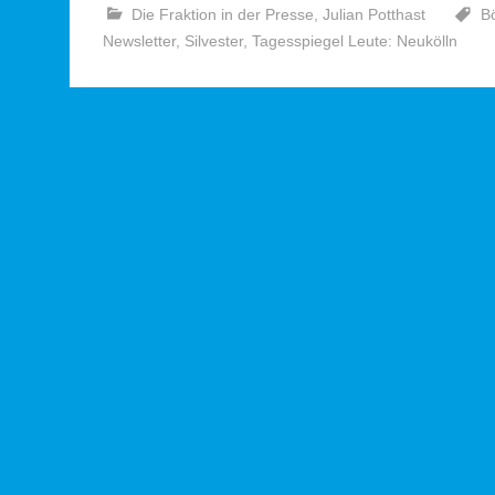
Die Fraktion in der Presse
,
Julian Potthast
Bö
Newsletter
,
Silvester
,
Tagesspiegel Leute: Neukölln