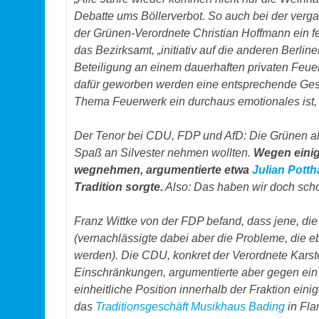
Debatte ums Böllerverbot. So auch bei der ver
der Grünen-Verordnete Christian Hoffmann ein feu
das Bezirksamt, „initiativ auf die anderen Berl
Beteiligung an einem dauerhaften privaten Feue
dafür geworben werden eine entsprechende Geset
Thema Feuerwerk ein durchaus emotionales ist, z
Der Tenor bei CDU, FDP und AfD: Die Grünen als
Spaß an Silvester nehmen wollten.
Wegen einig
wegnehmen, argumentierte etwa
Julian Potth
Tradition sorgte.
Also: Das haben wir doch sch
Franz Wittke von der FDP befand, dass jene, die j
(vernachlässigte dabei aber die Probleme, die e
werden). Die CDU, konkret der Verordnete Karste
Einschränkungen, argumentierte aber gegen ein 
einheitliche Position innerhalb der Fraktion ein
das
Traditionsgeschäft Musikhaus Bading
in Fla