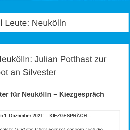
l Leute: Neukölln
ukölln: Julian Potthast zur
ot an Silvester
er für Neukölln
– Kiezgespräch
m 1. Dezember 2021:
– KIEZGESPRÄCH –
chtszeit und der Jahreswechsel, sondern auch die