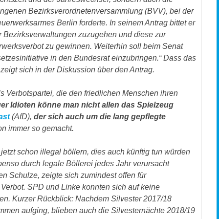
gangenen Bezirksverordnetenversammlung (BVV), bei der
erwerksarmes Berlin forderte. In seinem Antrag bittet er
iner Bezirksverwaltungen zuzugehen und diese zur
rwerksverbot zu gewinnen. Weiterhin soll beim Senat
zesinitiative in den Bundesrat einzubringen.“ Dass das
eigt sich in der Diskussion über den Antrag.
 Verbotspartei, die den friedlichen Menschen ihren
er Idioten könne man nicht allen das Spielzeug
ast
(AfD),
der sich auch um die lang gepflegte
on immer so gemacht.
etzt schon illegal böllern, dies auch künftig tun würden
benso durch legale Böllerei jedes Jahr verursacht
n Schulze, zeigte sich zumindest offen für
Verbot. SPD und Linke konnten sich auf keine
igen. Kurzer Rückblick: Nachdem Silvester 2017/18
mmen aufging, blieben auch die Silvesternächte 2018/19