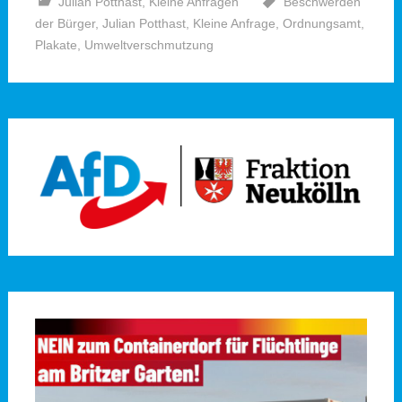
Julian Potthast
,
Kleine Anfragen
Beschwerden
der Bürger
,
Julian Potthast
,
Kleine Anfrage
,
Ordnungsamt
,
Plakate
,
Umweltverschmutzung