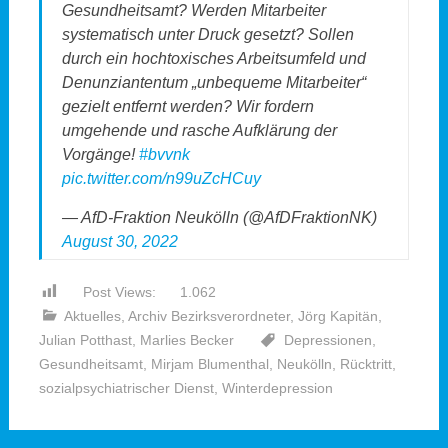
Gesundheitsamt? Werden Mitarbeiter
systematisch unter Druck gesetzt? Sollen
durch ein hochtoxisches Arbeitsumfeld und
Denunziantentum „unbequeme Mitarbeiter“
gezielt entfernt werden? Wir fordern
umgehende und rasche Aufklärung der
Vorgänge!
#bvvnk
pic.twitter.com/n99uZcHCuy
— AfD-Fraktion Neukölln (@AfDFraktionNK)
August 30, 2022
Post Views:
1.062
Aktuelles
,
Archiv Bezirksverordneter
,
Jörg Kapitän
,
Julian Potthast
,
Marlies Becker
Depressionen
,
Gesundheitsamt
,
Mirjam Blumenthal
,
Neukölln
,
Rücktritt
,
sozialpsychiatrischer Dienst
,
Winterdepression