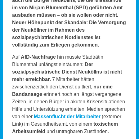
auch die Bürger Neuköllns, die die Missstände
im von Mirjam Blumenthal (SPD) geführten Amt
ausbaden müssen – ob sie wollen oder nicht.
Neuer Höhepunkt der Skandale: Die Versorgung
der Neuköllner im Rahmen des
sozialpsychiatrischen Notdienstes ist
vollständig zum Erliegen gekommen.
Auf
AfD-Nachfrage
hin musste Stadträtin
Blumenthal unlängst einräumen:
Der
sozialpsychiatrische Dienst Neuköllns ist nicht
mehr erreichbar
. 7 Mitarbeiter hätten
zwischenzeitlich den Dienst quittiert,
nur eine
Bandansage
erinnert noch an längst vergangene
Zeiten, in denen Bürger in akuten Krisensituationen
Hilfe und Unterstützung erhielten. Medien sprechen
von einer
Massenflucht der Mitarbeiter
(externer
Link) im Gesundheitsamt, von einem
toxischem
Arbeitsumfeld
und untragbaren Zuständen.