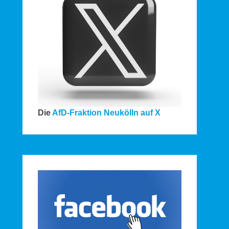
Die
AfD-Fraktion Neukölln auf X