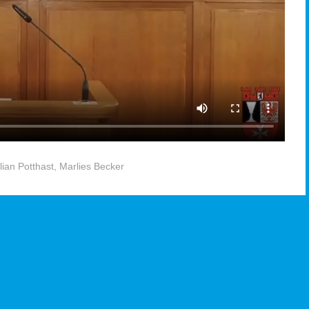
lian Potthast
,
Marlies Becker
ur
Brandbrief der Berliner Polizei an die Elternschaft zum
Jahreswechsel 2023/24 in Neukölln
→
-