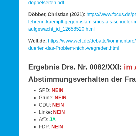
doppelseiten.pdf
Döbber, Christian (2021):
https://www.focus.de/
lehrerin-kaempft-gegen-islamismus-als-schueler-m
aufgewacht_id_12658520.html
Welt.de:
https://www.welt.de/debatte/kommentare
duerfen-das-Problem-nicht-wegreden.html
Ergebnis Drs. Nr. 0082/XXI:
im 
Abstimmungsverhalten der Fra
SPD:
NEIN
Grüne:
NEIN
CDU:
NEIN
Linke:
NEIN
AfD:
JA
FDP:
NEIN