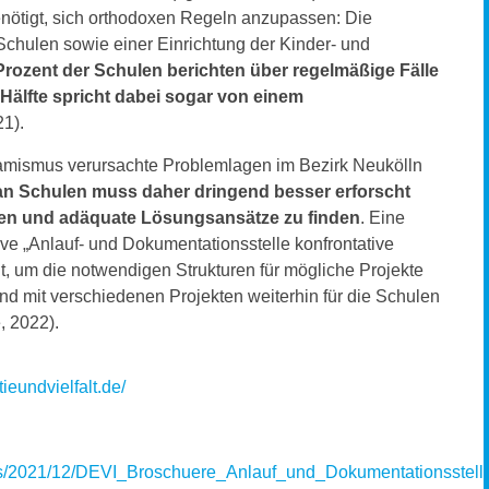
nötigt, sich orthodoxen Regeln anzupassen: Die
Schulen sowie einer Einrichtung der Kinder- und
Prozent der Schulen berichten über regelmäßige Fälle
Hälfte spricht dabei sogar von einem
 30.12.2021).
slamismus verursachte Problemlagen im Bezirk Neukölln
an Schulen muss daher dringend besser erforscht
en und adäquate Lösungsansätze zu finden
. Eine
tive „Anlauf- und Dokumentationsstelle konfrontative
, um die notwendigen Strukturen für mögliche Projekte
nd mit verschiedenen Projekten weiterhin für die Schulen
, 2022).
ieundvielfalt.de/
loads/2021/12/DEVI_Broschuere_Anlauf_und_Dokumentationsste