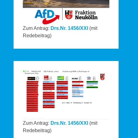
Zum Antrag:
Drs.Nr. 1456/XXI
(mit
Redebeitrag)
Zum Antrag:
Drs.Nr. 1456/XXI
(mit
Redebeitrag)
lle_konfrontative_Religionsbekundung_A4_ICv2_03c-