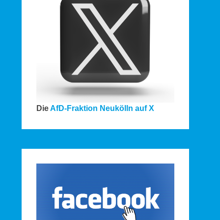
Die
AfD-Fraktion Neukölln auf X