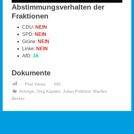
Abstimmungsverhalten der
Fraktionen
CDU:
NEIN
SPD:
NEIN
Grüne:
NEIN
Linke:
NEIN
AfD:
JA
Dokumente
Post Views:
691
Anträge
,
Jörg Kapitän
,
Julian Potthast
,
Marlies
Becker
Beitragsnavigation
←
Was zählt die Herkunft? –
Kosten und politischer
Fragen zur Sinnhaftigkeit der
Umgang im Zusammenhang