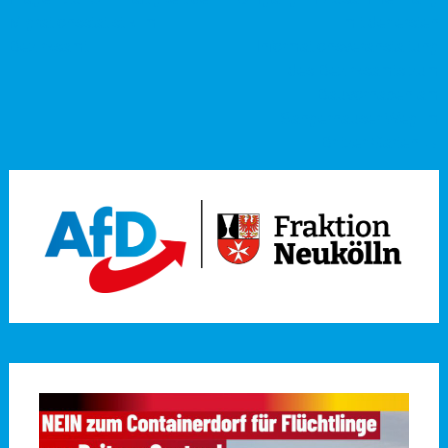
Migrationsstatistik im
mit der ersten
Bezirksamt
Informationsveranstaltung
des Bezirksamts zum
Bauvorhaben am
Sangerhauser Weg im
Britzer Garten
→