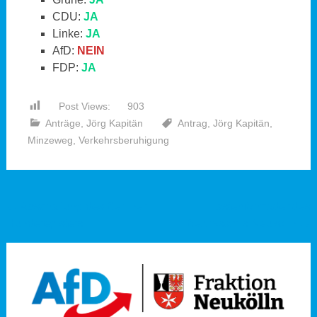
CDU:
JA
Linke:
JA
AfD:
NEIN
FDP:
JA
Post Views:
903
Anträge
,
Jörg Kapitän
Antrag
,
Jörg Kapitän
,
Minzeweg
,
Verkehrsberuhigung
Beitragsnavigation
←
Abschaffung des Berliner
Lastenfahrräder des
Hunderegisters
Bezirksamts Neukölln
→