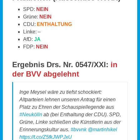
SPD:
NEIN
Grüne:
NEIN
CDU:
ENTHALTUNG
Linke: –
AfD:
JA
FDP:
NEIN
Ergebnis Drs. Nr. 0547/XXI:
in
der BVV abgelehnt
Inge Meysel wäre zu tiefst schockiert:
Altparteien lehnen unseren Antrag für einen
Platz zu Ehren der Schauspiellegende aus
#Neukölln
ab (bei Enthaltung der CDU). SPD,
Grüne, Linke schließen die Künstlerin aus der
Erinnerungskultur aus.
#bvvnk
@martinhikel
https://t.co/Z5fkJWPJxU