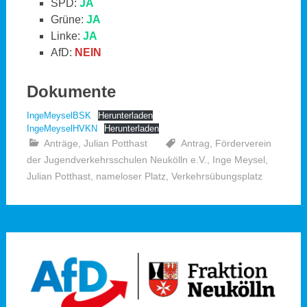
SPD:
JA
Grüne:
JA
Linke:
JA
AfD:
NEIN
Dokumente
IngeMeyselBSK
Herunterladen
IngeMeyselHVKN
Herunterladen
Anträge
,
Julian Potthast
Antrag
,
Förderverein
der Jugendverkehrsschulen Neukölln e.V.
,
Inge Meysel
,
Julian Potthast
,
nameloser Platz
,
Verkehrsübungsplatz