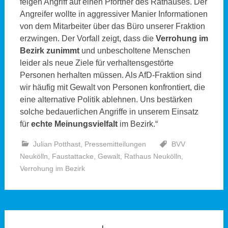
feigen Angriff auf einen Pförtner des Rathauses. Der
Angreifer wollte in aggressiver Manier Informationen
von dem Mitarbeiter über das Büro unserer Fraktion
erzwingen. Der Vorfall zeigt, dass die
Verrohung im
Bezirk zunimmt
und unbescholtene Menschen
leider als neue Ziele für verhaltensgestörte
Personen herhalten müssen. Als AfD-Fraktion sind
wir häufig mit Gewalt von Personen konfrontiert, die
eine alternative Politik ablehnen. Uns bestärken
solche bedauerlichen Angriffe in unserem Einsatz
für
echte Meinungsvielfalt
im Bezirk.“
Julian Potthast
,
Pressemitteilungen
BVV
Neukölln
,
Faustattacke
,
Gewalt
,
Rathaus Neukölln
,
Verrohung im Bezirk