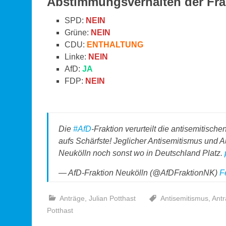
Abstimmungsverhalten der Fra
SPD:
NEIN
Grüne:
NEIN
CDU:
ENTHALTUNG
Linke:
NEIN
AfD:
JA
FDP:
NEIN
Die
#AfD
-Fraktion verurteilt die antisemitisc
aufs Schärfste! Jeglicher Antisemitismus und 
Neukölln noch sonst wo in Deutschland Platz.
— AfD-Fraktion Neukölln (@AfDFraktionNK)
F
Anträge
,
Julian Potthast
Antisemitismus
,
Antr
Potthast