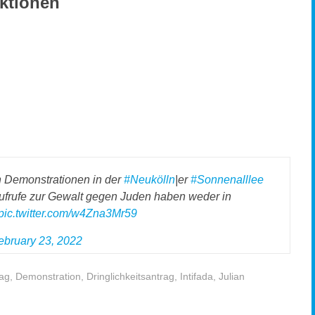
ktionen
hen Demonstrationen in der
#Neukölln
|er
#Sonnenalllee
Aufrufe zur Gewalt gegen Juden haben weder in
pic.twitter.com/w4Zna3Mr59
ebruary 23, 2022
ag
,
Demonstration
,
Dringlichkeitsantrag
,
Intifada
,
Julian