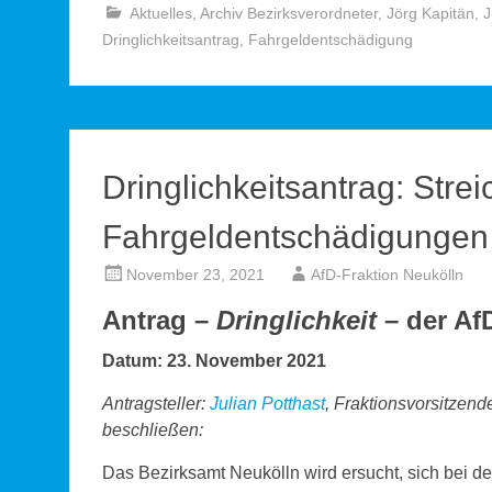
Aktuelles
,
Archiv Bezirksverordneter
,
Jörg Kapitän
,
J
Dringlichkeitsantrag
,
Fahrgeldentschädigung
Dringlichkeitsantrag: Stre
Fahrgeldentschädigungen 
November 23, 2021
AfD-Fraktion Neukölln
Antrag –
Dringlichkeit
– der Af
Datum: 23. November 2021
Antragsteller:
Julian Potthast
, Fraktionsvorsitzen
beschließen:
Das Bezirksamt Neukölln wird ersucht, sich bei de