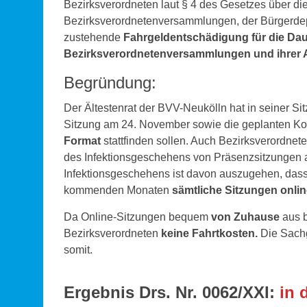
Bezirksverordneten laut § 4 des Gesetzes über di
Bezirksverordnetenversammlungen, der Bürgerdepu
zustehende
Fahrgeldentschädigung für die Dau
Bezirksverordnetenversammlungen und ihrer A
Begründung:
Der Ältestenrat der BVV-Neukölln hat in seiner S
Sitzung am 24. November sowie die geplanten Ko
Format
stattfinden sollen. Auch Bezirksverordn
des Infektionsgeschehens von Präsenzsitzungen 
Infektionsgeschehens ist davon auszugehen, dass
kommenden Monaten
sämtliche Sitzungen onli
Da Online-Sitzungen bequem
von Zuhause
aus b
Bezirksverordneten
keine Fahrtkosten.
Die Sachg
somit.
Ergebnis Drs. Nr. 0062/XXI:
in 