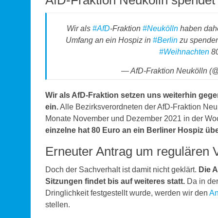
AfD-Fraktion Neukölln spendet 
Wir als
#AfD
-Fraktion
#Neukölln
haben dahe
Umfang an ein Hospiz in
#Berlin
zu spenden.
#Weihnachten
80
— AfD-Fraktion Neukölln (
Wir als AfD-Fraktion setzen uns weiterhin ge
ein.
Alle Bezirksverordneten der AfD-Fraktion Neu
Monate November und Dezember 2021 in der Woch
einzelne hat 80 Euro an ein Berliner Hospiz üb
Erneuter Antrag um regulären 
Doch der Sachverhalt ist damit nicht geklärt.
Die 
Sitzungen findet bis auf weiteres statt.
Da in de
Dringlichkeit festgestellt wurde, werden wir den
An
stellen.