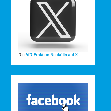
Die
AfD-Fraktion Neukölln auf X