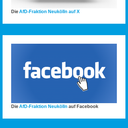
Die
AfD-Fraktion Neukölln auf X
Die
AfD-Fraktion Neukölln
auf Facebook